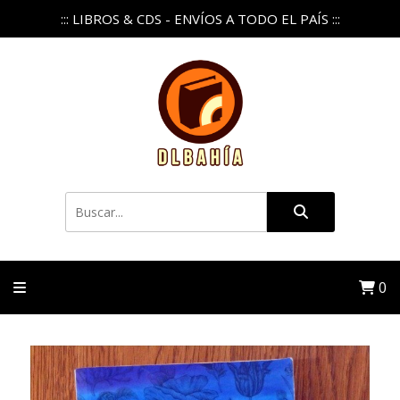
::: LIBROS & CDS - ENVÍOS A TODO EL PAÍS :::
0