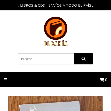
::: LIBROS & CDS - ENVÍOS A TODO EL PAÍS :::
0