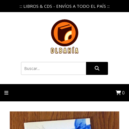
::: LIBROS & CDS - ENVÍOS A TODO EL PAÍS :::
0