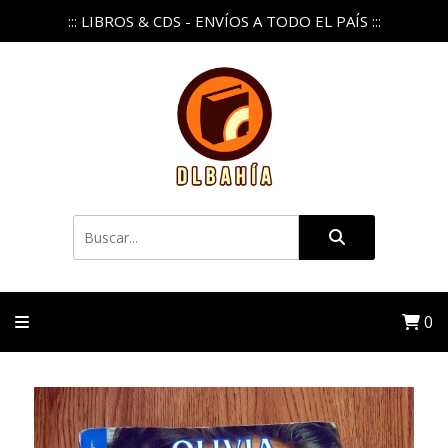
::: LIBROS & CDS - ENVÍOS A TODO EL PAÍS :::
0