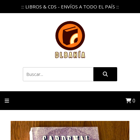
::: LIBROS & CDS - ENVÍOS A TODO EL PAÍS :::
0