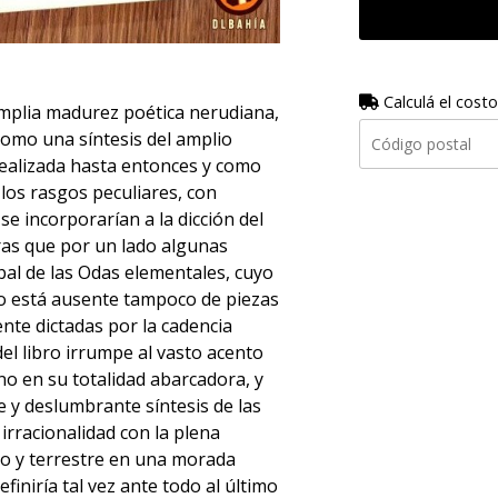
Calculá el costo
e amplia madurez poética nerudiana,
como una síntesis del amplio
realizada hasta entonces y como
os rasgos peculiares, con
e incorporarían a la dicción del
ras que por un lado algunas
al de las Odas elementales, cuyo
no está ausente tampoco de piezas
nte dictadas por la cadencia
del libro irrumpe al vasto acento
no en su totalidad abarcadora, y
e y deslumbrante síntesis de las
 irracionalidad con la plena
io y terrestre en una morada
iniría tal vez ante todo al último