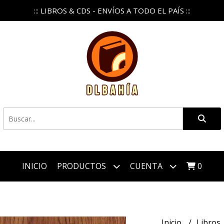
::: LIBROS & CDS - ENVÍOS A TODO EL PAÍS :::
INICIO
PRODUCTOS
CUENTA
0
Inicio
Libros