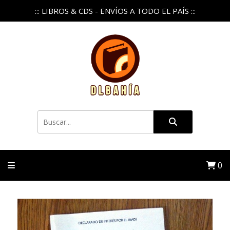
::: LIBROS & CDS - ENVÍOS A TODO EL PAÍS :::
0