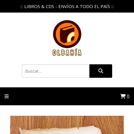
::: LIBROS & CDS - ENVÍOS A TODO EL PAÍS :::
0