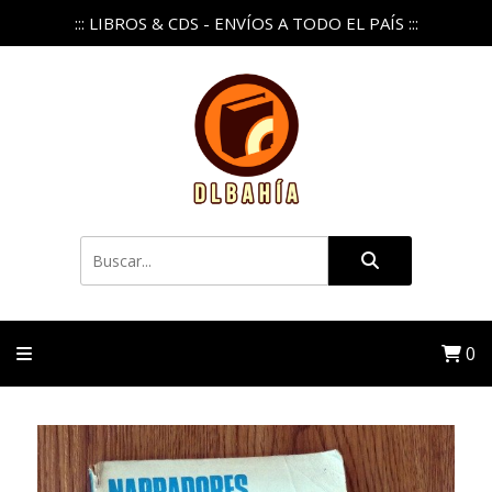
::: LIBROS & CDS - ENVÍOS A TODO EL PAÍS :::
0