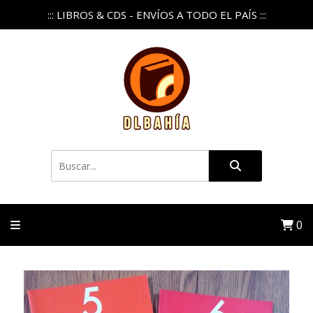
::: LIBROS & CDS - ENVÍOS A TODO EL PAÍS :::
0