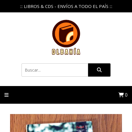
::: LIBROS & CDS - ENVÍOS A TODO EL PAÍS :::
0