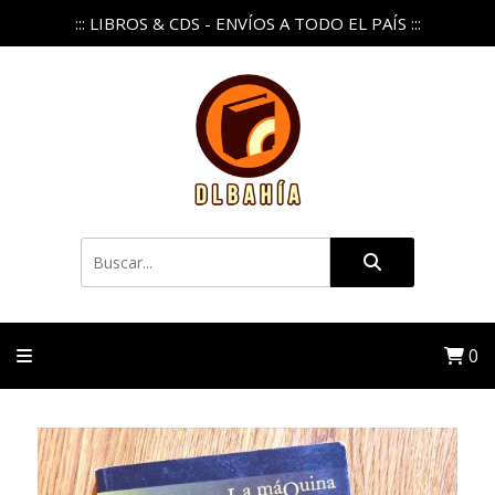
::: LIBROS & CDS - ENVÍOS A TODO EL PAÍS :::
0