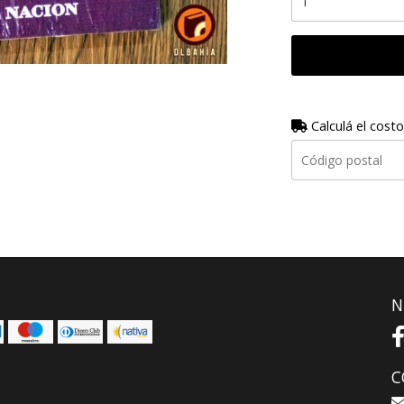
Calculá el costo
N
C