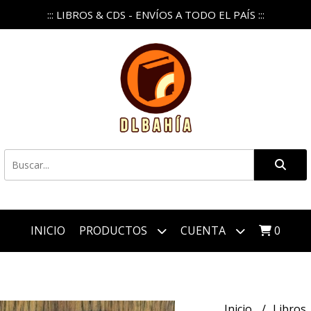
::: LIBROS & CDS - ENVÍOS A TODO EL PAÍS :::
INICIO
PRODUCTOS
CUENTA
0
Inicio
Libros