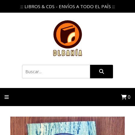
::: LIBROS & CDS - ENVÍOS A TODO EL PAÍS :::
0