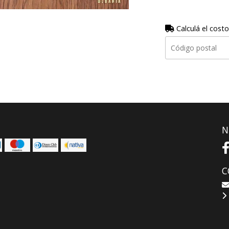
Calculá el costo
N
C