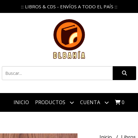
::: LIBROS & CDS - ENVÍOS A TODO EL PAÍS :::
INICIO
PRODUCTOS
CUENTA
0
Inicio
Libros