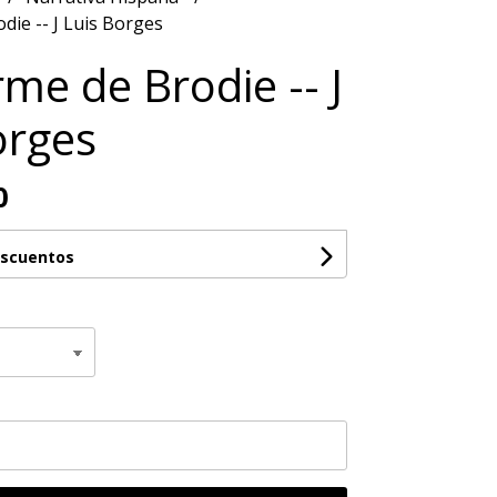
die -- J Luis Borges
rme de Brodie -- J
orges
0
escuentos