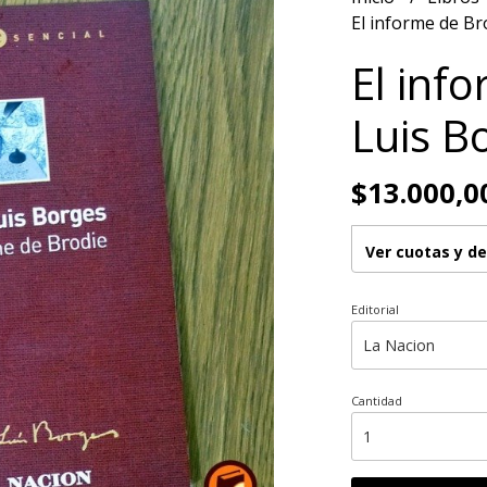
El informe de Bro
El info
Luis B
$13.000,0
Ver cuotas y d
Editorial
Cantidad