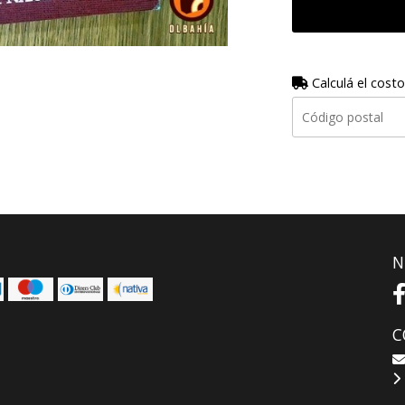
Calculá el costo
N
C