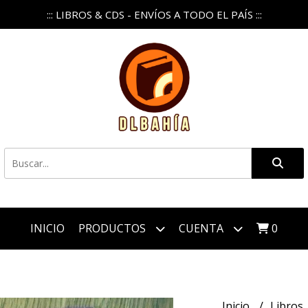
::: LIBROS & CDS - ENVÍOS A TODO EL PAÍS :::
INICIO
PRODUCTOS
CUENTA
0
Inicio
Libros