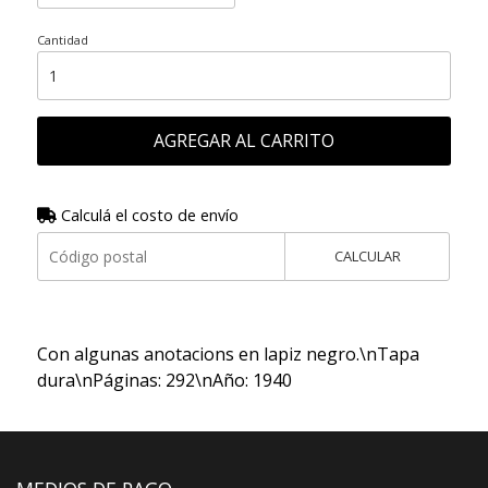
Cantidad
AGREGAR AL CARRITO
Calculá el costo de envío
CALCULAR
Con algunas anotacions en lapiz negro.\nTapa
dura\nPáginas: 292\nAño: 1940