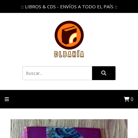
::: LIBROS & CDS - ENVÍOS A TODO EL PAÍS :::
0