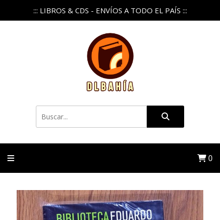
::: LIBROS & CDS - ENVÍOS A TODO EL PAÍS :::
0