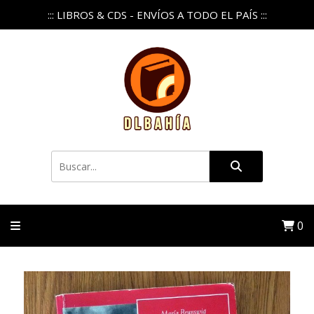
::: LIBROS & CDS - ENVÍOS A TODO EL PAÍS :::
0