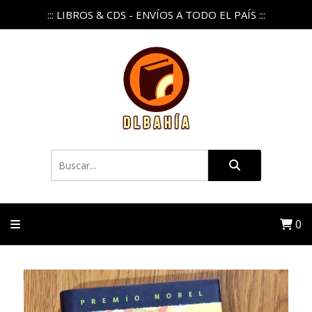
::: LIBROS & CDS - ENVÍOS A TODO EL PAÍS :::
0