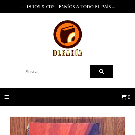
::: LIBROS & CDS - ENVÍOS A TODO EL PAÍS :::
0