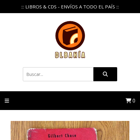
::: LIBROS & CDS - ENVÍOS A TODO EL PAÍS :::
0