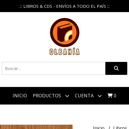
::: LIBROS & CDS - ENVÍOS A TODO EL PAÍS :::
INICIO
PRODUCTOS
CUENTA
0
Inicio
Libros