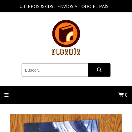
::: LIBROS & CDS - ENVÍOS A TODO EL PAÍS :::
0