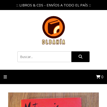
::: LIBROS & CDS - ENVÍOS A TODO EL PAÍS :::
0