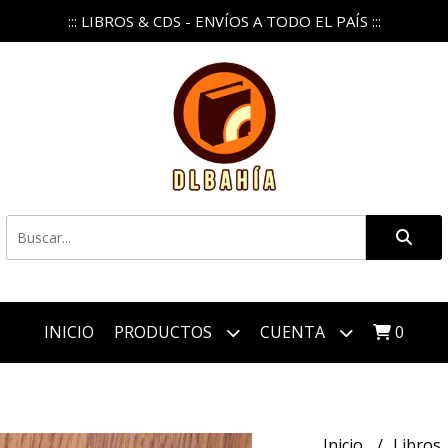
::: LIBROS & CDS - ENVÍOS A TODO EL PAÍS :::
INICIO
PRODUCTOS
CUENTA
0
Inicio
Libros