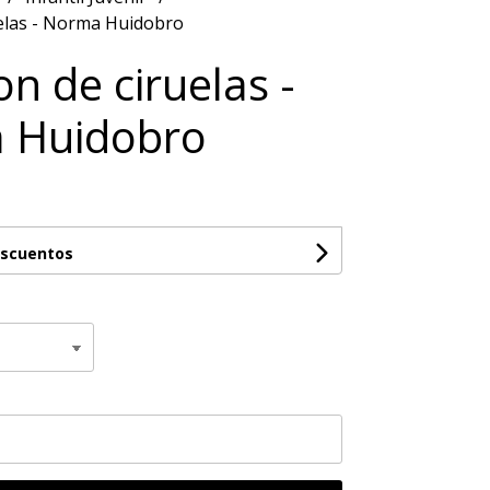
uelas - Norma Huidobro
on de ciruelas -
 Huidobro
escuentos