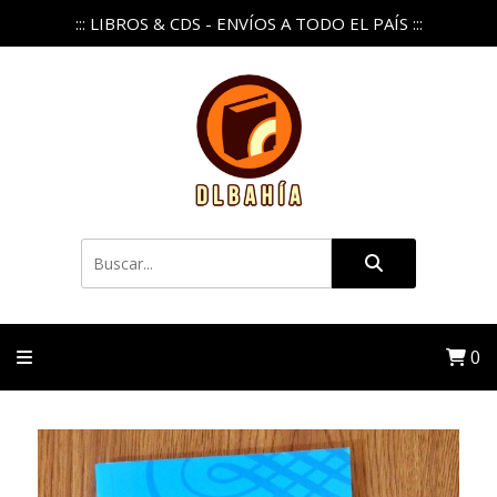
::: LIBROS & CDS - ENVÍOS A TODO EL PAÍS :::
0