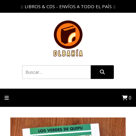
::: LIBROS & CDS - ENVÍOS A TODO EL PAÍS :::
0