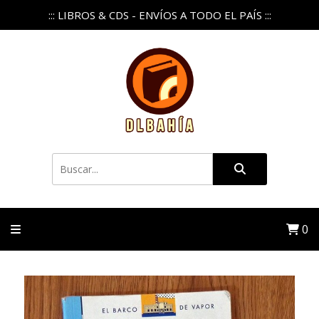
::: LIBROS & CDS - ENVÍOS A TODO EL PAÍS :::
0