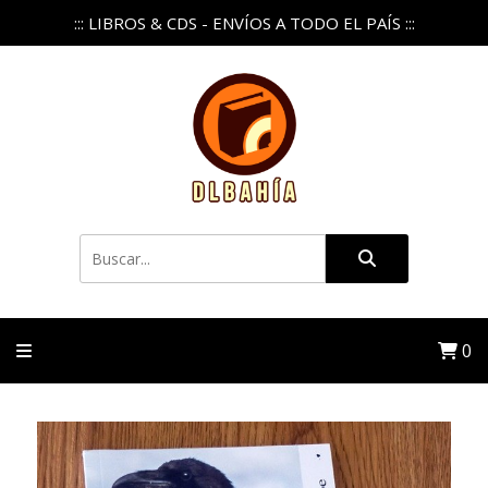
::: LIBROS & CDS - ENVÍOS A TODO EL PAÍS :::
0