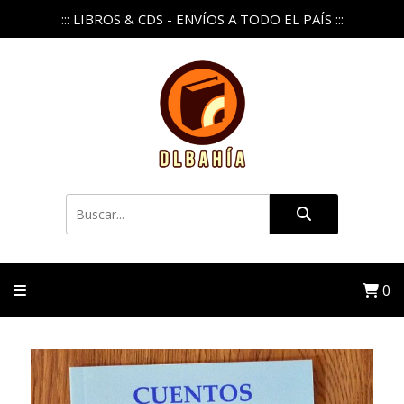
::: LIBROS & CDS - ENVÍOS A TODO EL PAÍS :::
0