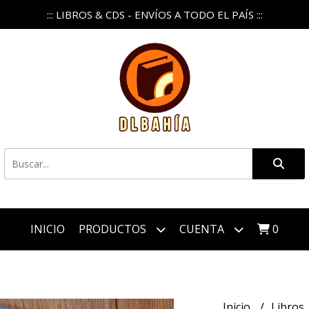
::: LIBROS & CDS - ENVÍOS A TODO EL PAÍS :::
INICIO
PRODUCTOS
CUENTA
0
Inicio
Libros