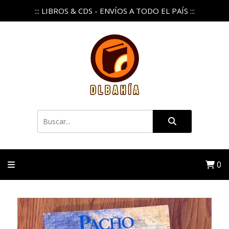
::: LIBROS & CDS - ENVÍOS A TODO EL PAÍS :::
0