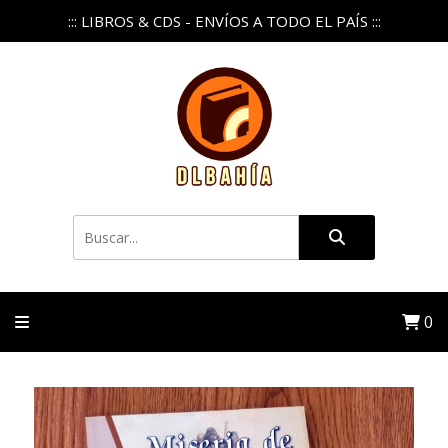
::: LIBROS & CDS - ENVÍOS A TODO EL PAÍS :::
0