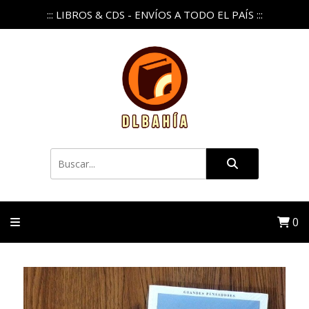
::: LIBROS & CDS - ENVÍOS A TODO EL PAÍS :::
0