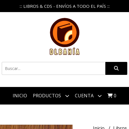
::: LIBROS & CDS - ENVÍOS A TODO EL PAÍS :::
INICIO
PRODUCTOS
CUENTA
0
Inicio
Libros