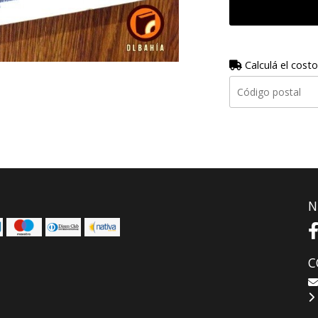
Calculá el costo
N
C