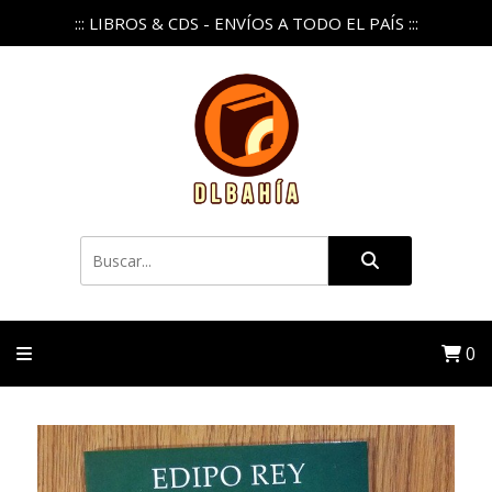
::: LIBROS & CDS - ENVÍOS A TODO EL PAÍS :::
0