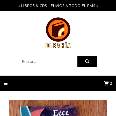
::: LIBROS & CDS - ENVÍOS A TODO EL PAÍS :::
0