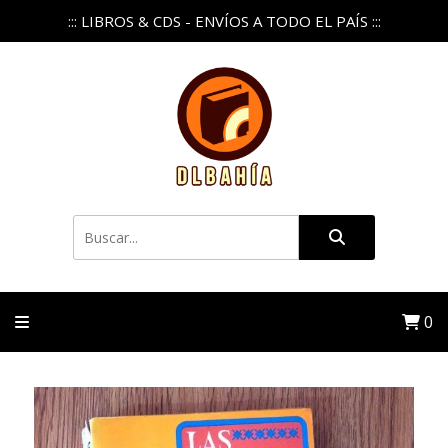
::: LIBROS & CDS - ENVÍOS A TODO EL PAÍS :::
0