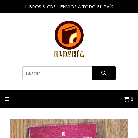
::: LIBROS & CDS - ENVÍOS A TODO EL PAÍS :::
0