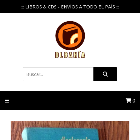
::: LIBROS & CDS - ENVÍOS A TODO EL PAÍS :::
0