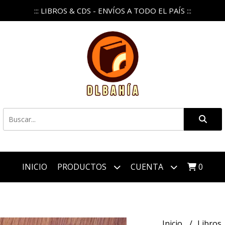
::: LIBROS & CDS - ENVÍOS A TODO EL PAÍS :::
INICIO
PRODUCTOS
CUENTA
0
Inicio
Libros