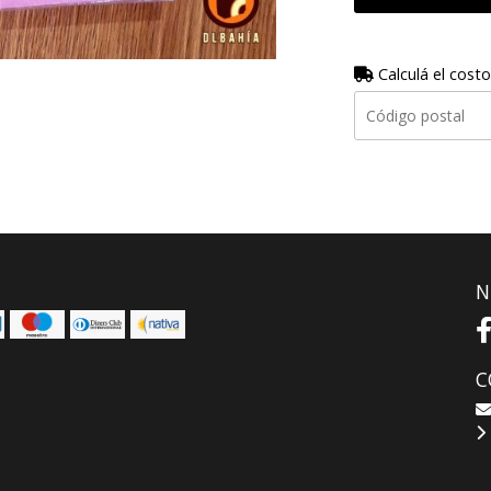
Calculá el costo
N
C