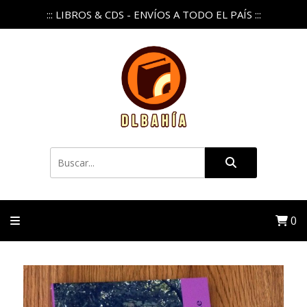
::: LIBROS & CDS - ENVÍOS A TODO EL PAÍS :::
0