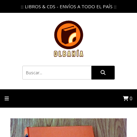
::: LIBROS & CDS - ENVÍOS A TODO EL PAÍS :::
0