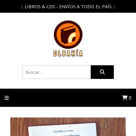
::: LIBROS & CDS - ENVÍOS A TODO EL PAÍS :::
0