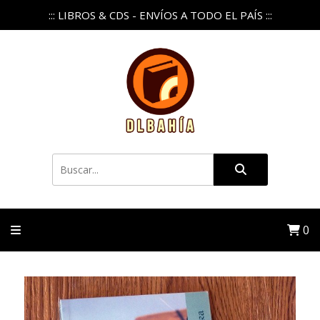
::: LIBROS & CDS - ENVÍOS A TODO EL PAÍS :::
0