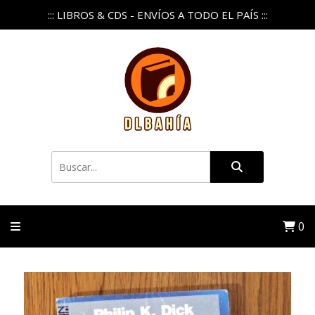
::: LIBROS & CDS - ENVÍOS A TODO EL PAÍS :::
0