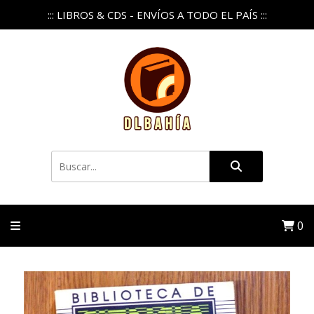
::: LIBROS & CDS - ENVÍOS A TODO EL PAÍS :::
0