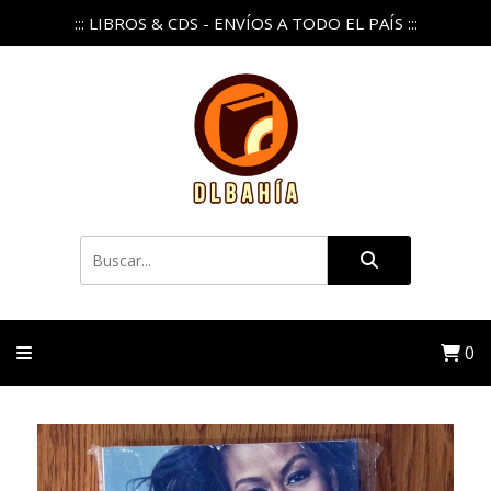
::: LIBROS & CDS - ENVÍOS A TODO EL PAÍS :::
0