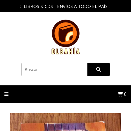
::: LIBROS & CDS - ENVÍOS A TODO EL PAÍS :::
0